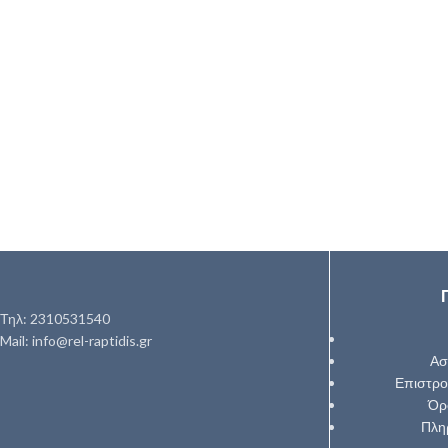
Τηλ: 2310531540
Mail: info@rel-raptidis.gr
Ασ
Επιστρο
Όρ
Πλη