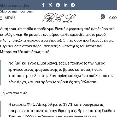
Skip to navigation
Skip to main content
0
MENU
0.00
Αυτή είναι μια σελίδα παράδειγμα. Είναι διαφορετική από ένα άρθρο στο
ιστολόγιο γιατί θα μείνει σε ένα μέρος και θα εμφανίζεται στο μενού
πλοήγησης(στα περισσότερα θέματα). Οι περισσότεροι ξεκινούν με μια
Περί σελίδα η οποία παρουσιάζει τις δυνατότητες του ιστότοπου.
Μπορεί να λέει κάτι όπως αυτό:
Να΄’μαι και εγω! Είμαι διανομέας με ποδήλατο την ημέρα,
εμπνευσμένος τραγουστικής το βράδυ και αυτός είναι ο
ιστότοπος μου. Ζω στην Σαντορίνη και έχω ένα σκύλο που τον
λένε άργο, και μου αρέσουν οι βουτιές στη θάλασσα.
…ή κατι σαν αυτό:
Η εταιρεία ΧΨΩ ΑΕ ιδρύθηκε το 1971, και προσφέρει τις
υπηρεσίες στο κοινό από την ίδρυσή της. Βρίσκεται στη Γκοθαμ
Σιτυ, με 1.000 εργαζόμενους και προσφέρει όλες τις